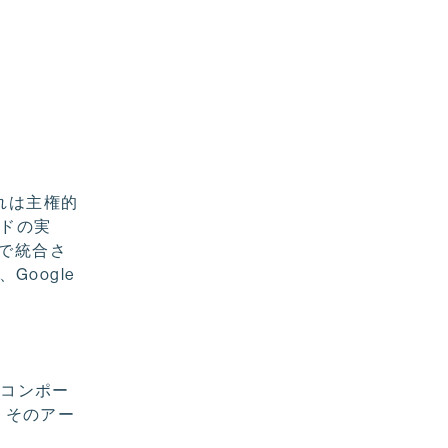
。これは主権的
ードの実
体で統合さ
Google
析コンポー
。そのアー