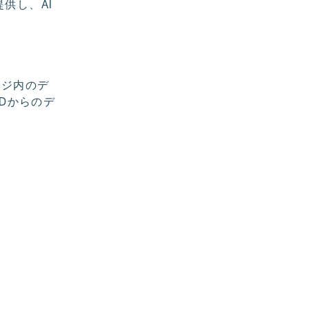
提供し、AI
ージ内のデ
PGDからのデ