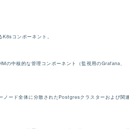
るK8sコンポーネント。
HMの中核的な管理コンポーネント（監視用のGrafana、
ーノード全体に分散されたPostgresクラスターおよび関