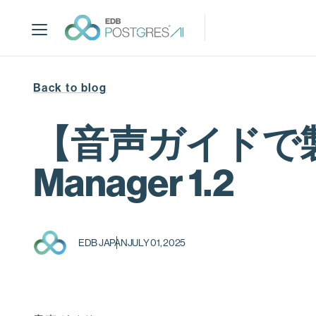
S
k
i
p
t
Back to blog
o
m
a
【音声ガイドで製品解説
i
n
Manager 1.2
c
o
n
t
EDB JAPAN
JULY 01, 2025
e
n
t