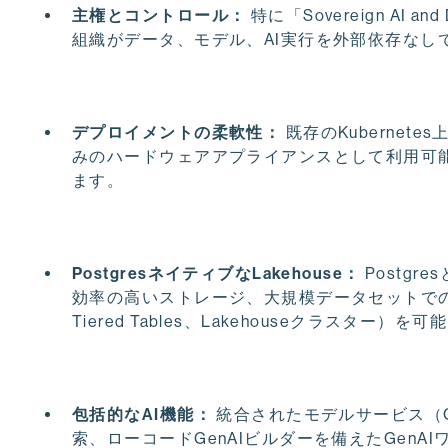
主権とコントロール：
特に「Sovereign AI
組織がデータ、モデル、AI実行を外部依存なし
デプロイメントの柔軟性：
既存のKuberne
みのハードウェアアプライアンスとして利用可
ます。
PostgresネイティブなLakehouse：
Postg
効率の高いストレージ、大規模データセットで
Tiered Tables、Lakehouseクラスター）を
包括的なAI機能：
統合されたモデルサービス（
索、ローコードGenAIビルダーを備えたGen