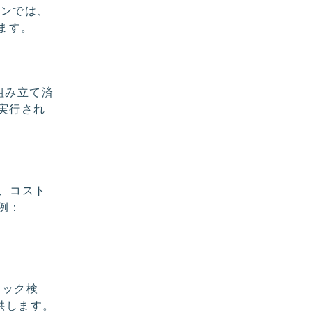
ションでは、
ます。
組み立て済
実行され
し、コスト
例：
ィック検
供します。