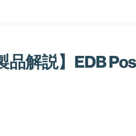
】EDB Postgres