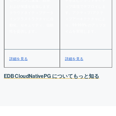
ゼーションに速度、効率、
ャを含むクラウドネイテ
および保護を追加します。
ィブ環境でデプロイしま
クラウドネイティブデータ
す。アクティブ/アクテ
インフラストラクチャに自
ィブアーキテクチャによ
動化、セキュリティ、信頼
り、99.999% のアップタ
性を提供します。
イムを実現します。
詳細を見る
詳細を見る
EDB CloudNativePG についてもっと知る