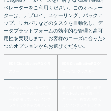
Postgresデータベースを理解するKubernetesオ
ペレーターをご利用ください。このオペレー
ターは、デプロイ、スケーリング、バックア
ップ、リカバリなどのタスクを自動化し、デ
ータプラットフォームの効率的な管理と高可
用性を実現します。お客様のニーズに合った2
つのオプションからお選びください。
EDB CloudNativePG クラ
EDB CloudNativePG グ
スター
ローバル クラスター
Postgres のエンタープラ
高可用性を持つ自己修復
イズグレードのオペレータ
型の Postgres 分散クラ
ーを使用して、k8s インフ
スターを、複数の地域お
ラストラクチャのモダナイ
よびインフラストラクチ