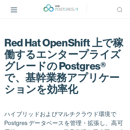
S
k
i
p
t
o
Red Hat OpenShift 上で稼
m
働するエンタープライズ
a
i
グレードの Postgres®
n
c
で、基幹業務アプリケー
o
ションを効率化
n
t
e
n
ハイブリッドおよびマルチクラウド環境で
t
Postgres データベースを管理・拡張し、高可