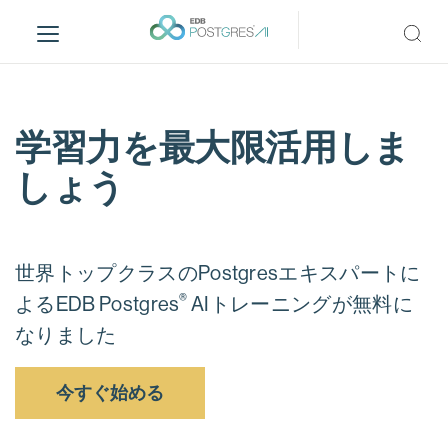
S
k
i
p
t
o
学習力を最大限活用しま
m
しょう
a
i
n
c
世界トップクラスのPostgresエキスパートに
o
®
n
よるEDB Postgres
AIトレーニングが無料に
t
なりました
e
n
今すぐ始める
t