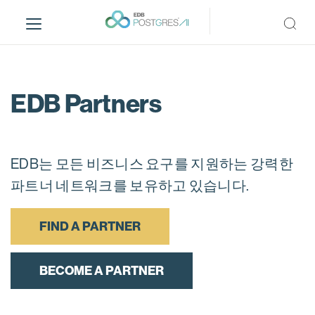
S
k
i
p
t
o
EDB Partners
m
a
i
n
EDB는 모든 비즈니스 요구를 지원하는 강력한
c
파트너 네트워크를 보유하고 있습니다.
o
n
FIND A PARTNER
t
e
n
BECOME A PARTNER
t