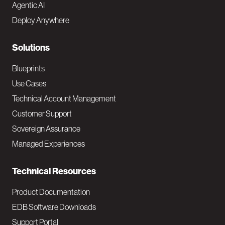
Agentic AI
e
Deploy Anywhere
r
N
Solutions
a
Blueprints
v
Use Cases
Technical Account Management
M
Customer Support
a
Sovereign Assurance
i
Managed Experiences
n
Technical Resources
Product Documentation
EDB Software Downloads
Support Portal