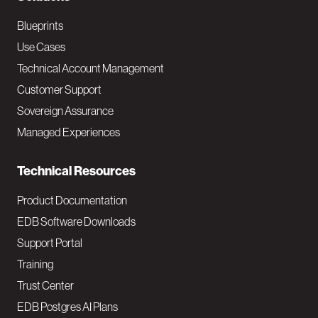
a
Blueprints
v
Use Cases
Technical Account Management
M
Customer Support
a
Sovereign Assurance
i
Managed Experiences
n
Technical Resources
Product Documentation
EDB Software Downloads
Support Portal
Training
Trust Center
EDB Postgres AI Plans