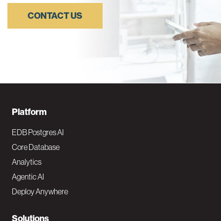
CONTACT US
F
Platform
o
EDB Postgres AI
o
Core Database
Analytics
t
Agentic AI
e
Deploy Anywhere
r
N
Solutions