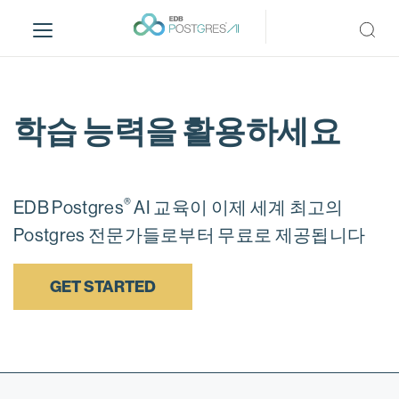
S
k
i
p
t
o
학습 능력을 활용하세요
m
a
i
n
®
EDB Postgres
AI 교육이 이제 세계 최고의
c
Postgres 전문가들로부터 무료로 제공됩니다
o
n
GET STARTED
t
e
n
t