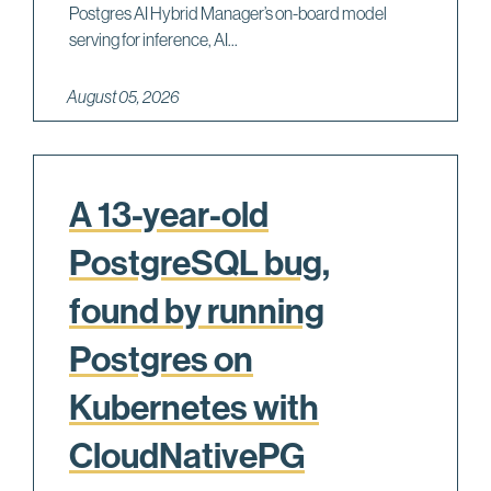
Postgres AI Hybrid Manager’s on-board model
serving for inference, AI...
August 05, 2026
A 13-year-old
PostgreSQL bug,
found by running
Postgres on
Kubernetes with
CloudNativePG