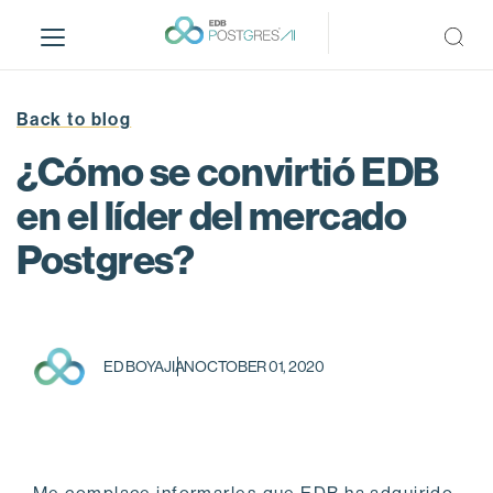
S
k
i
p
t
Back to blog
o
¿Cómo se convirtió EDB
m
a
en el líder del mercado
i
Postgres?
n
c
o
n
t
ED BOYAJIAN
OCTOBER 01, 2020
e
n
t