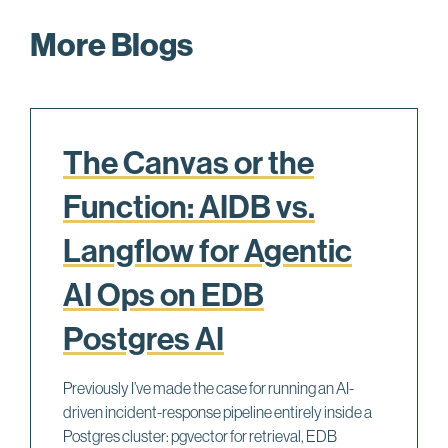
More Blogs
The Canvas or the
Function: AIDB vs.
Langflow for Agentic
AI Ops on EDB
Postgres AI
Previously I’ve made the case for running an AI-
driven incident-response pipeline entirely inside a
Postgres cluster: pgvector for retrieval, EDB