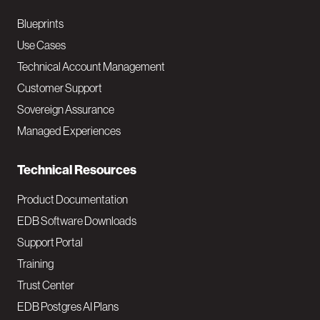
a
Blueprints
v
Use Cases
Technical Account Management
M
Customer Support
a
Sovereign Assurance
i
Managed Experiences
n
Technical Resources
Product Documentation
EDB Software Downloads
Support Portal
Training
Trust Center
EDB Postgres AI Plans