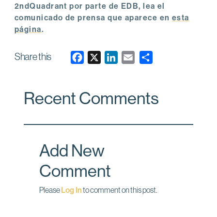
2ndQuadrant por parte de EDB, lea el
comunicado de prensa que aparece en
esta
página
.
Share this
F
X
L
E
a
i
m
c
n
a
Recent Comments
e
k
i
b
e
l
o
d
o
I
Add New
k
n
Comment
Please
Log In
to comment on this post.