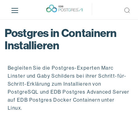
S
k
i
p
Postgres in Containern
t
o
Installieren
m
a
i
Begleiten Sie die Postgres-Experten Marc
n
Linster und Gaby Schilders bei ihrer Schritt-für-
c
Schritt-Erklärung zum Installieren von
o
PostgreSQL und EDB Postgres Advanced Server
n
t
auf EDB Postgres Docker Containern unter
e
Linux.
n
t