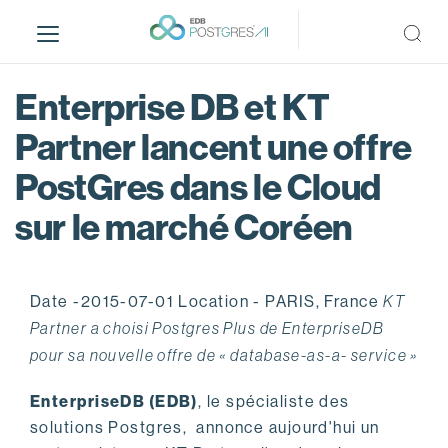
S
k
i
p
Enterprise DB et KT
t
o
Partner lancent une offre
m
PostGres dans le Cloud
a
i
sur le marché Coréen
n
c
o
n
Date -2015-07-01 Location - PARIS, France
KT
t
Partner a choisi Postgres Plus de EnterpriseDB
e
pour sa nouvelle offre de « database-as-a- service »
n
t
EnterpriseDB (EDB)
, le spécialiste des
solutions Postgres, annonce aujourd'hui un