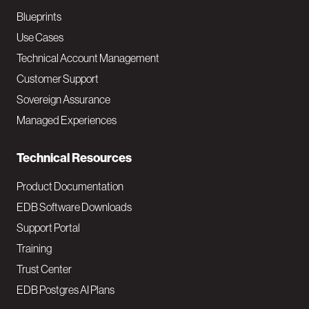
a
Blueprints
v
Use Cases
Technical Account Management
M
Customer Support
a
Sovereign Assurance
i
Managed Experiences
n
Technical Resources
Product Documentation
EDB Software Downloads
Support Portal
Training
Trust Center
EDB Postgres AI Plans