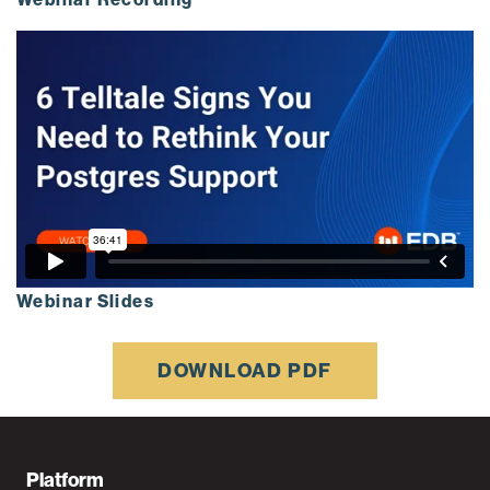
Webinar Slides
DOWNLOAD PDF
F
Platform