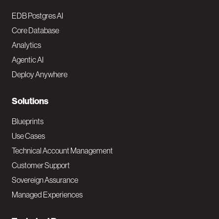
o
EDB Postgres AI
o
Core Database
Analytics
t
Agentic AI
e
Deploy Anywhere
r
N
Solutions
a
Blueprints
v
Use Cases
Technical Account Management
M
Customer Support
a
Sovereign Assurance
i
Managed Experiences
n