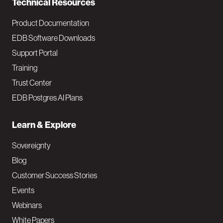
Technical Resources
Product Documentation
EDB Software Downloads
Support Portal
Training
Trust Center
EDB Postgres AI Plans
Learn & Explore
Sovereignty
Blog
Customer Success Stories
Events
Webinars
White Papers