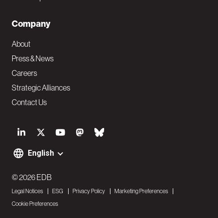
Company
About
Press & News
Careers
Strategic Alliances
Contact Us
S
o
English
F
c
o
© 2026 EDB
i
Legal Notices
ESG
Privacy Policy
Marketing Preferences
o
a
Cookie Preferences
t