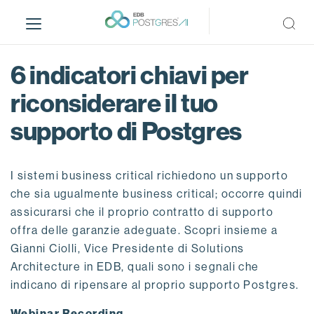
S
k
i
p
6 indicatori chiavi per
t
o
riconsiderare il tuo
m
supporto di Postgres
a
i
n
I sistemi business critical richiedono un supporto
c
o
che sia ugualmente business critical; occorre quindi
n
assicurarsi che il proprio contratto di supporto
t
offra delle garanzie adeguate. Scopri insieme a
e
Gianni Ciolli, Vice Presidente di Solutions
n
Architecture in EDB, quali sono i segnali che
t
indicano di ripensare al proprio supporto Postgres.
Webinar Recording