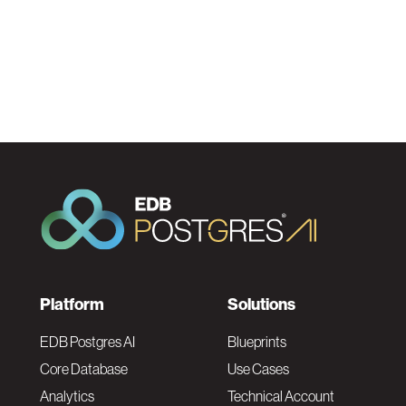
F
Platform
Solutions
o
EDB Postgres AI
Blueprints
Core Database
Use Cases
o
Analytics
Technical Account