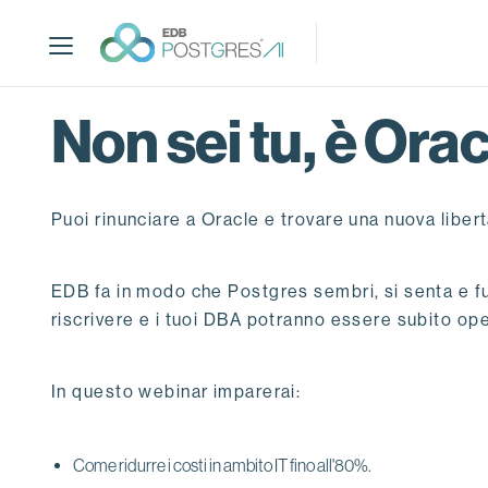
S
k
i
p
t
Non sei tu, è Ora
o
m
a
Puoi rinunciare a Oracle e trovare una nuova libert
i
n
c
EDB fa in modo che Postgres sembri, si senta e fu
o
riscrivere e i tuoi DBA potranno essere subito oper
n
t
e
In questo webinar imparerai:
n
t
Come ridurre i costi in ambito IT fino all'80%.