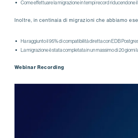
Come effettuare la migrazione in tempi record riducendone il 
Inoltre, in centinaia di migrazioni che abbiamo ese
Ha raggiunto il 95% di compatibilità diretta con EDB Postg
La migrazione è stata completata in un massimo di 20 giorni lavo
Webinar Recording