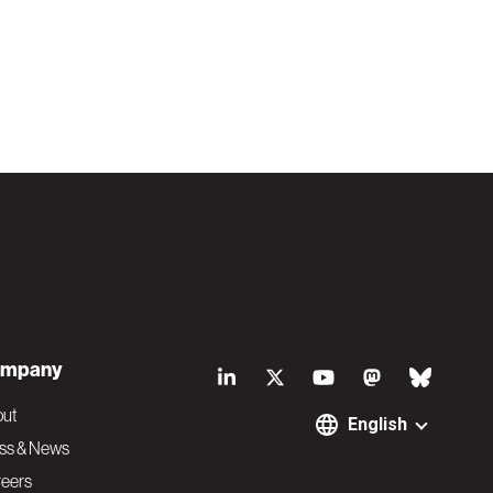
S
mpany
o
out
English
ss & News
c
eers