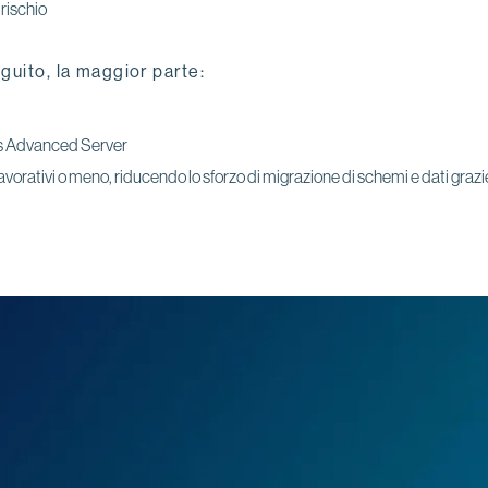
rischio
guito, la maggior parte:
res Advanced Server
rativi o meno, riducendo lo sforzo di migrazione di schemi e dati grazie al